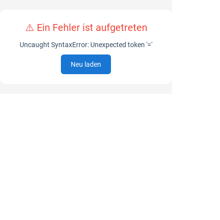
⚠️ Ein Fehler ist aufgetreten
Uncaught SyntaxError: Unexpected token '='
Neu laden